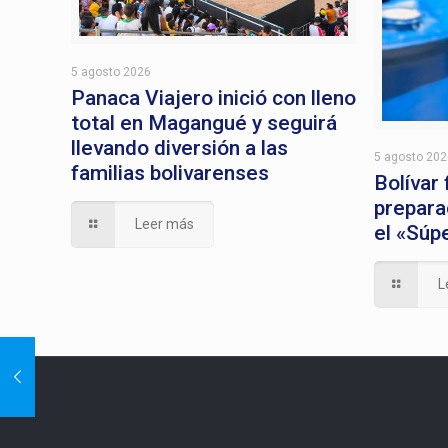
5 agosto 2026
Panaca Viajero inició con lleno
total en Magangué y seguirá
llevando diversión a las
5 agosto 20
familias bolivarenses
Bolívar
prepara
Leer más
el «Súp
L