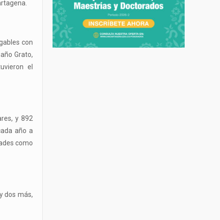
artagena.
gables con
Baño Grato,
tuvieron el
res, y 892
cada año a
edades como
 y dos más,