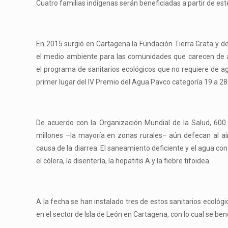
Cuatro familias indígenas serán beneficiadas a partir de e
En 2015 surgió en Cartagena la Fundación Tierra Grata y 
el medio ambiente para las comunidades que carecen de ac
el programa de sanitarios ecológicos que no requiere de a
primer lugar del IV Premio del Agua Pavco categoría 19 a 28
De acuerdo con la Organización Mundial de la Salud, 600
millones –la mayoría en zonas rurales– aún defecan al a
causa de la diarrea. El saneamiento deficiente y el agua 
el cólera, la disentería, la hepatitis A y la fiebre tifoidea.
A la fecha se han instalado tres de estos sanitarios ecológi
en el sector de Isla de León en Cartagena, con lo cual se be