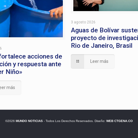
3 agosto 2026
Aguas de Bolívar suste
proyecto de investigac
Rio de Janeiro, Brasil
26
 fortalece acciones de
Leer más
ción y respuesta ante
er Niño»
eer más
©2026
MUNDO NOTICIAS
- Todos Los Derechos Reservados. Diseño:
WEB CTGENA.CO