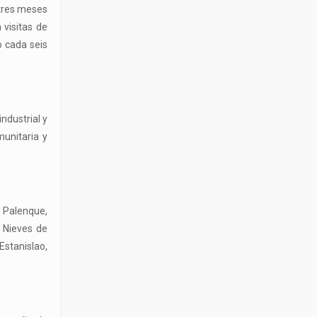
l tres meses
 visitas de
o cada seis
ndustrial y
munitaria y
e Palenque,
 Nieves de
Estanislao,