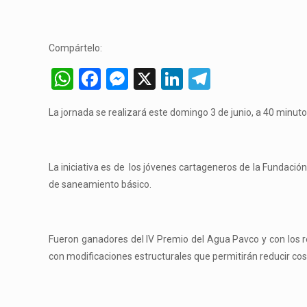
Compártelo:
WhatsApp
Facebook
Messenger
X
LinkedIn
Telegram
La jornada se realizará este domingo 3 de junio, a 40 minu
La iniciativa es de los jóvenes cartageneros de la Fundació
de saneamiento básico.
Fueron ganadores del IV Premio del Agua Pavco y con los r
con modificaciones estructurales que permitirán reducir costo