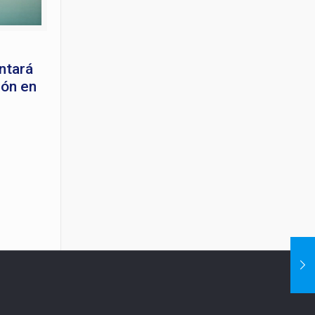
ntará
ión en