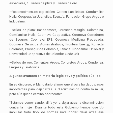
especiales, 15 sellos de plata y 5 sellos de oro.
—Reconocimientos especiales: Carnes Las Brisas, Comfamiliar
Huila, Cooperativa Utrahuilca, Esenttia, Fundacion Grupo Argos e
Indupalma.
—Sellos de plata: Bancoomeva, Cerescos Masglo, Colombina,
Comfamiliar Huila, Coomeva Cooperativa, Coomeva Corredores
de Seguros, Coomeva EPS, Coomeva Medicina Prepagada,
Coomeva Servicios Administrativos, Frontera Energy, Konecta
Colombia, Prosegur de Colombia, Tenaris Tubocaribe, Unilever y
Universidad Cooperativa de Colombia Sede Cali.
—Sellos de oro: Cementos Argos, Concretos Argos, Condensa,
Emgesa y Telefónica.
Algunos avances en materia legislativa y política pública
En su discurso, el Mandatario afirmó que el país ha dado pasos
importantes para dejar atrás la discriminación contra la mujer,
pero aún queda camino por recorrer.
“Estamos comenzando, diría yo, a dejar atrás la discriminación
contra la mujer. Durante todo este Gobierno hemos querido
impulsar todo tipo de normas para poder dejar atrás esa