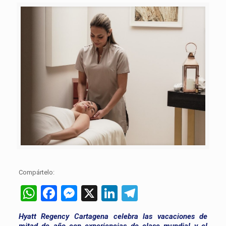
Compártelo:
WhatsApp
Facebook
Messenger
X
LinkedIn
Telegram
Hyatt Regency Cartagena celebra las vacaciones de
mitad de año con experiencias de clase mundial y el