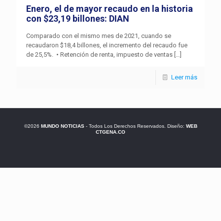
Enero, el de mayor recaudo en la historia
con $23,19 billones: DIAN
Comparado con el mismo mes de 2021, cuando se
recaudaron $18,4 billones, el incremento del recaudo fue
de 25,5%. • Retención de renta, impuesto de ventas
[…]
Leer más
©2026
MUNDO NOTICIAS
- Todos Los Derechos Reservados. Diseño:
WEB
CTGENA.CO