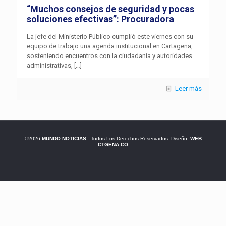
“Muchos consejos de seguridad y pocas
soluciones efectivas”: Procuradora
La jefe del Ministerio Público cumplió este viernes con su
equipo de trabajo una agenda institucional en Cartagena,
sosteniendo encuentros con la ciudadanía y autoridades
administrativas,
[…]
Leer más
©2026
MUNDO NOTICIAS
- Todos Los Derechos Reservados. Diseño:
WEB
CTGENA.CO