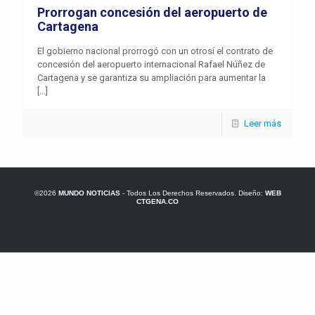
Prorrogan concesión del aeropuerto de
Cartagena
El gobierno nacional prorrogó con un otrosí el contrato de
concesión del aeropuerto internacional Rafael Núñez de
Cartagena y se garantiza su ampliación para aumentar la
[…]
Leer más
©2026
MUNDO NOTICIAS
- Todos Los Derechos Reservados. Diseño:
WEB
CTGENA.CO