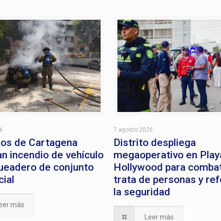
26
7 agosto 2026
os de Cartagena
Distrito despliega
an incendio de vehículo
megaoperativo en Play
ueadero de conjunto
Hollywood para combati
cial
trata de personas y ref
la seguridad
eer más
Leer más