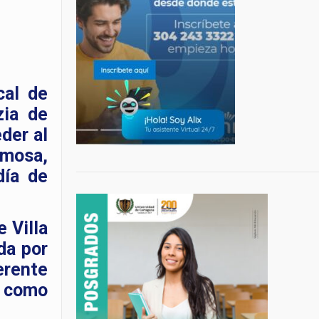
cal de
zia de
der al
rmosa,
día de
 Villa
da por
erente
 como