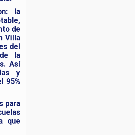
n: la
able,
nto de
 Villa
es del
 de la
s. Así
rias y
el 95%
s para
cuelas
na que