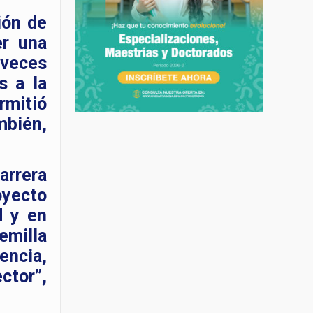
ión de
er una
 veces
s a la
rmitió
mbién,
arrera
oyecto
d y en
emilla
encia,
ctor”,