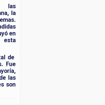
er las
na, la
 temas.
ndidas
tuyó en
e esta
tal de
s. Fue
yoría,
de las
es son