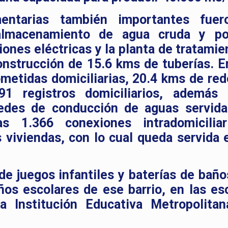
ntarias también importantes fuero
almacenamiento de agua cruda y pot
nes eléctricas y la planta de tratamie
onstrucción de 15.6 kms de tuberías. En
metidas domiciliarias, 20.4 kms de red
291 registros domiciliarios, además
edes de conducción de aguas servida
as 1.366 conexiones intradomicilia
s viviendas, con lo cual queda servida 
e juegos infantiles y baterías de baño
ños escolares de ese barrio, en las es
a Institución Educativa Metropolita