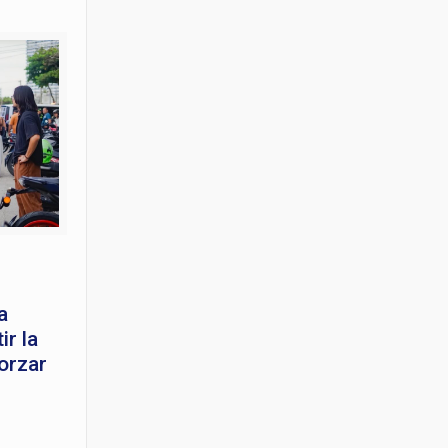
a
r la
orzar