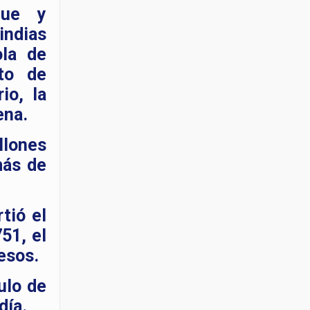
que y
indias
ola de
ito de
io, la
ena.
lones
más de
tió el
51, el
esos.
ulo de
día.