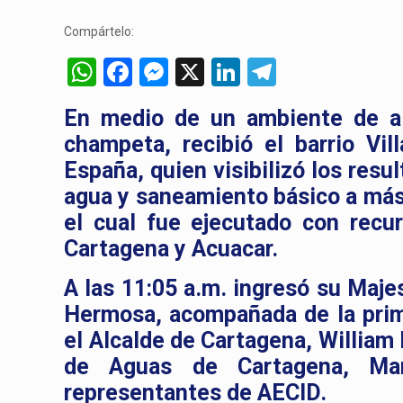
Compártelo:
WhatsApp
Facebook
Messenger
X
LinkedIn
Telegram
En medio de un ambiente de ale
champeta, recibió el barrio Vil
España, quien visibilizó los resu
agua y saneamiento básico a más 
el cual fue ejecutado con recu
Cartagena y Acuacar.
A las 11:05 a.m. ingresó su Majes
Hermosa, acompañada de la prime
el Alcalde de Cartagena, William
de Aguas de Cartagena, Man
representantes de AECID.