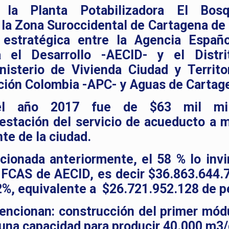
 la Planta Potabilizadora El Bos
 la Zona Suroccidental de Cartagena de 
 estratégica entre la Agencia Españ
a el Desarrollo -AECID- y el Distr
isterio de Vivienda Ciudad y Territor
ción Colombia -APC- y Aguas de Cartag
 el año 2017 fue de $63 mil mil
restación del servicio de acueducto a 
te de la ciudad.
ionada anteriormente, el 58 % lo invir
FCAS de AECID, es decir $36.863.644.7
42%, equivalente a $26.721.952.128 de p
mencionan: construcción del primer mód
una capacidad para producir 40.000 m3/