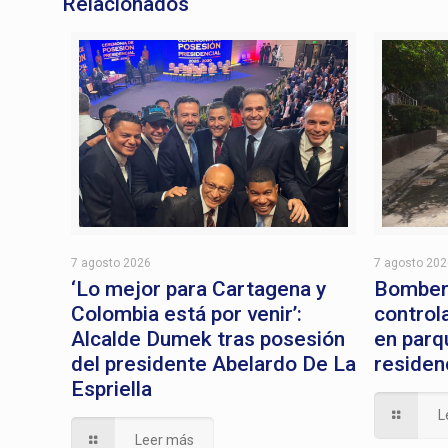
Relacionados
7 agosto 2026
7 agosto 20
‘Lo mejor para Cartagena y
Bomber
Colombia está por venir’:
control
Alcalde Dumek tras posesión
en parq
del presidente Abelardo De La
residen
Espriella
L
Leer más