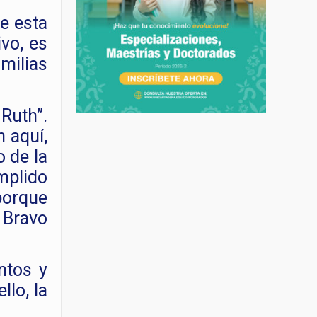
de esta
ivo, es
ilias
Ruth”.
n aquí,
o de la
mplido
porque
 Bravo
ntos y
lo, la