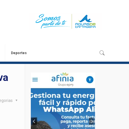
Deportes
va
egorias