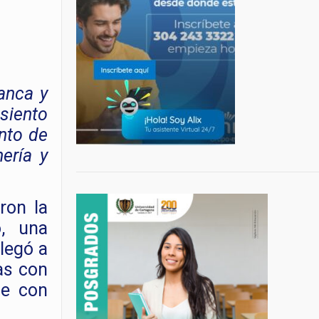
lanca y
asiento
nto de
ería y
ron la
, una
llegó a
as con
ue con