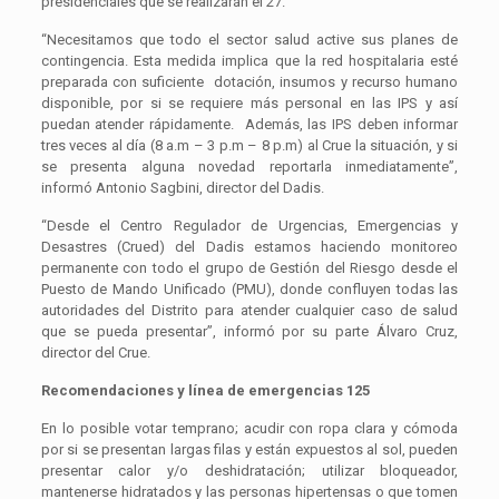
presidenciales que se realizarán el 27.
“Necesitamos que todo el sector salud active sus planes de
contingencia. Esta medida implica que la red hospitalaria esté
preparada con suficiente dotación, insumos y recurso humano
disponible, por si se requiere más personal en las IPS y así
puedan atender rápidamente. Además, las IPS deben informar
tres veces al día (8 a.m – 3 p.m – 8 p.m) al Crue la situación, y si
se presenta alguna novedad reportarla inmediatamente”,
informó Antonio Sagbini, director del Dadis.
“Desde el Centro Regulador de Urgencias, Emergencias y
Desastres (Crued) del Dadis estamos haciendo monitoreo
permanente con todo el grupo de Gestión del Riesgo desde el
Puesto de Mando Unificado (PMU), donde confluyen todas las
autoridades del Distrito para atender cualquier caso de salud
que se pueda presentar”, informó por su parte Álvaro Cruz,
director del Crue.
Recomendaciones y línea de emergencias 125
En lo posible votar temprano; acudir con ropa clara y cómoda
por si se presentan largas filas y están expuestos al sol, pueden
presentar calor y/o deshidratación; utilizar bloqueador,
mantenerse hidratados y las personas hipertensas o que tomen