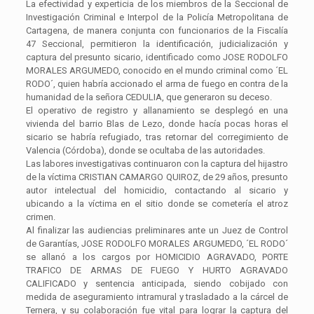
La efectividad y experticia de los miembros de la Seccional de
Investigación Criminal e Interpol de la Policía Metropolitana de
Cartagena, de manera conjunta con funcionarios de la Fiscalía
47 Seccional, permitieron la identificación, judicialización y
captura del presunto sicario, identificado como JOSE RODOLFO
MORALES ARGUMEDO, conocido en el mundo criminal como ´EL
RODO´, quien habría accionado el arma de fuego en contra de la
humanidad de la señora CEDULIA, que generaron su deceso.
El operativo de registro y allanamiento se desplegó en una
vivienda del barrio Blas de Lezo, donde hacía pocas horas el
sicario se habría refugiado, tras retornar del corregimiento de
Valencia (Córdoba), donde se ocultaba de las autoridades.
Las labores investigativas continuaron con la captura del hijastro
de la víctima CRISTIAN CAMARGO QUIROZ, de 29 años, presunto
autor intelectual del homicidio, contactando al sicario y
ubicando a la víctima en el sitio donde se cometería el atroz
crimen.
Al finalizar las audiencias preliminares ante un Juez de Control
de Garantías, JOSE RODOLFO MORALES ARGUMEDO, ´EL RODO´
se allanó a los cargos por HOMICIDIO AGRAVADO, PORTE
TRAFICO DE ARMAS DE FUEGO Y HURTO AGRAVADO
CALIFICADO y sentencia anticipada, siendo cobijado con
medida de aseguramiento intramural y trasladado a la cárcel de
Ternera, y su colaboración fue vital para lograr la captura del