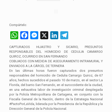
Compártelo:
WhatsApp
Facebook
Messenger
X
LinkedIn
Telegram
CAPTURADOS HIJASTRO Y SICARIO, PRESUNTOS
RESPONSABLES DEL HOMICIDIO DE CEDULIA CAMARGO
QUIROZ, OCURRIDO EN SAN FERNANDO
COBIJADOS CON MEDIDA DE ASEGURAMIENTO INTRAMURAL Y
ENVIADOS A LA CÁRCEL DE TERNERA
En las últimas horas fueron capturados dos presuntos
responsables del homicidio de Cedulia Camargo Quiroz, de 67
años, hechos sucedidos el pasado 10 de marzo, en el sector La
Florida, del barrio San Fernando, en el suroccidente de la ciudad,
en una exhaustiva labor de investigación criminal desplegada
por la Policía Metropolitana de Cartagena, en conjunto con la
Fiscalía General de la Nación, dentro de la Estrategia Nacional
#PactoPorLaVida, liderada por la Presidencia de la República y la
Dirección General de la Policía Nacional.