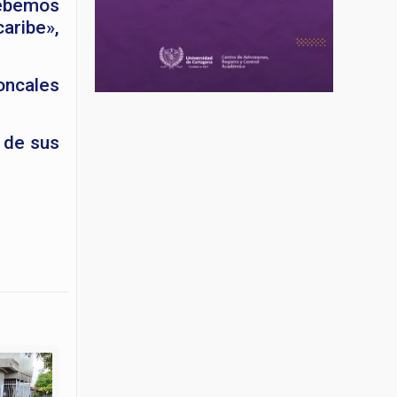
ebemos
aribe»,
oncales
 de sus