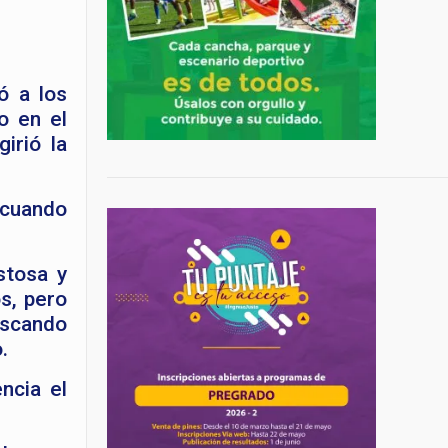
ó a los
o en el
irió la
 cuando
stosa y
s, pero
uscando
.
ncia el