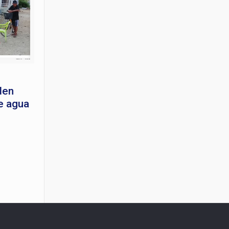
den
e agua