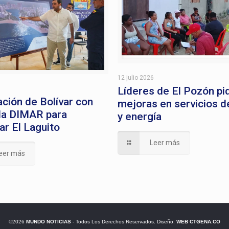
12 julio 2026
Líderes de El Pozón pi
ción de Bolívar con
mejoras en servicios d
 la DIMAR para
y energía
ar El Laguito
Leer más
eer más
©2026
MUNDO NOTICIAS
- Todos Los Derechos Reservados. Diseño:
WEB CTGENA.CO