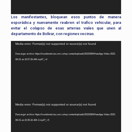
Los manifestantes, bloquean esos puntos de manera
esporádica y nuevamente reabren el trafico vehicular, para
evitar el colapso de esas arterias viales que unen al
departamento de Bolívar, con regiones vecinas.
Reproductor
Media error: Format(s) not supported or source(s) not found
de
Descargar archivo: https://mundonoticias.com.co/wp-content/uploads/2022/08/WhatsApp-Video-2022-
vídeo
08-01-at-10.57.26-AM.mp4?_=4
Reproductor
Media error: Format(s) not supported or source(s) not found
de
Descargar archivo: https://mundonoticias.com.co/wp-content/uploads/2022/08/WhatsApp-Video-2022-
vídeo
08-01-at-10.35.32-AM-2.mp4?_=5