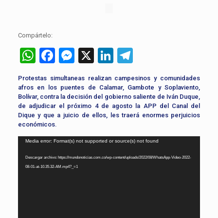
Compártelo:
WhatsApp
Facebook
Messenger
X
LinkedIn
Telegram
Protestas simultaneas realizan campesinos y comunidades
afros en los puentes de Calamar, Gambote y Soplaviento,
Bolívar, contra la decisión del gobierno saliente de Iván Duque,
de adjudicar el próximo 4 de agosto la APP del Canal del
Dique y que a juicio de ellos, les traerá enormes perjuicios
económicos.
Reproductor
Media error: Format(s) not supported or source(s) not found
de
Descargar archivo: https://mundonoticias.com.co/wp-content/uploads/2022/08/WhatsApp-Video-2022-
vídeo
08-01-at-10.35.32-AM.mp4?_=1