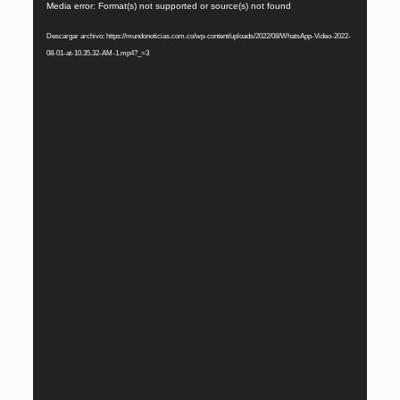
Reproductor
Media error: Format(s) not supported or source(s) not found
de
Descargar archivo: https://mundonoticias.com.co/wp-content/uploads/2022/08/WhatsApp-Video-2022-
vídeo
08-01-at-10.35.32-AM-1.mp4?_=3