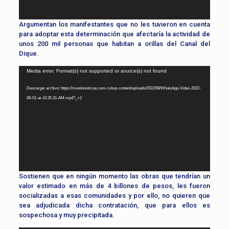
Argumentan los manifestantes que no les tuvieron en cuenta
para adoptar esta determinación que afectaría la actividad de
unos 200 mil personas que habitan a orillas del Canal del
Dique.
Reproductor
Media error: Format(s) not supported or source(s) not found
de
Descargar archivo: https://mundonoticias.com.co/wp-content/uploads/2022/08/WhatsApp-Video-2022-
vídeo
08-01-at-10.35.31-AM.mp4?_=2
Sostienen que en ningún momento las obras que tendrían un
valor estimado en más de 4 billones de pesos, les fueron
socializadas a esas comunidades y por ello, no quieren que
sea adjudicada dicha contratación, que para ellos es
sospechosa y muy precipitada.