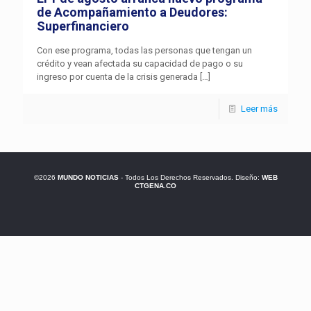
de Acompañamiento a Deudores:
Superfinanciero
Con ese programa, todas las personas que tengan un
crédito y vean afectada su capacidad de pago o su
ingreso por cuenta de la crisis generada
[…]
Leer más
©2026
MUNDO NOTICIAS
- Todos Los Derechos Reservados. Diseño:
WEB
CTGENA.CO