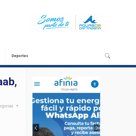
Deportes
aab,
egorias