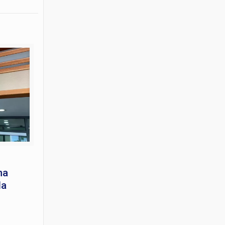
na
la