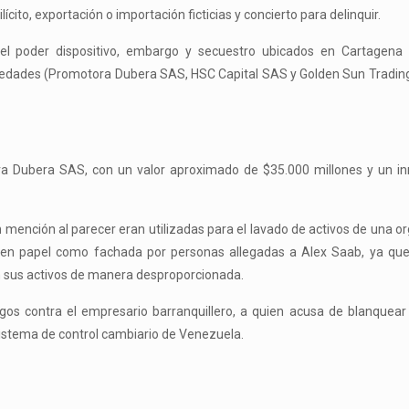
ícito, exportación o importación ficticias y concierto para delinquir.
l poder dispositivo, embargo y secuestro ubicados en Cartagena (
ociedades (Promotora Dubera SAS, HSC Capital SAS y Golden Sun Tradi
ra Dubera SAS, con un valor aproximado de $35.000 millones y un i
n mención al parecer eran utilizadas para el lavado de activos de una o
as en papel como fachada por personas allegadas a Alex Saab, ya que
on sus activos de manera desproporcionada.
os contra el empresario barranquillero, a quien acusa de blanquear
 sistema de control cambiario de Venezuela.