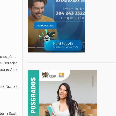
s, según el
del Derecho
esario Alex
nte Nicolás
ador a Saab