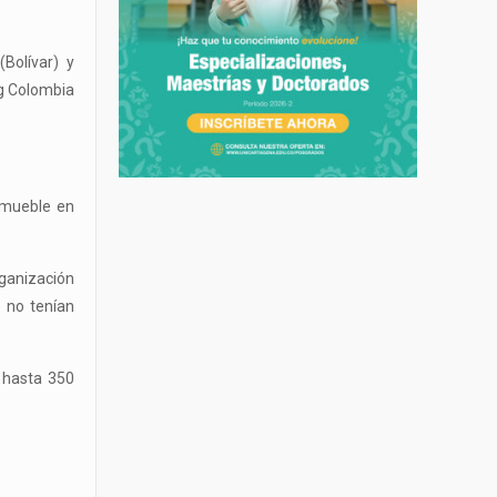
Bolívar) y
ng Colombia
nmueble en
rganización
 no tenían
 hasta 350