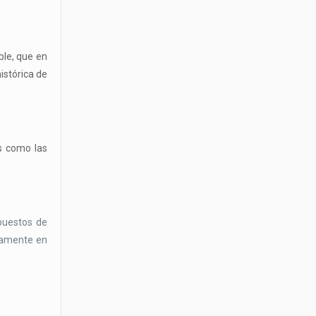
ble, que en
istórica de
es como las
upuestos de
icamente en