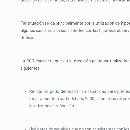
dirección de la empresa, entendido como falta de neutralida
Tal situación se da principalmente por la utilización de hip
algunos casos no son consistentes con las hipótesis observa
Reficar.
La CGR considera que en la medición posterior realizada c
siguientes:
Reficar no pudo demostrar su capacidad para predeci
mejoramiento a partir del año 2030, cuando las refere
la industria de refinación.
Usó datos de variables que no son consistentes con los