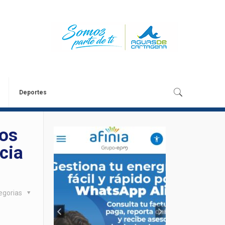
Deportes
dos
cia
egorias