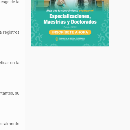
sesgo de la
 registros
ficar en la
rtantes, su
eneralmente