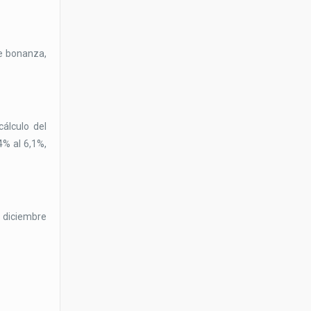
de bonanza,
cálculo del
4% al 6,1%,
e diciembre