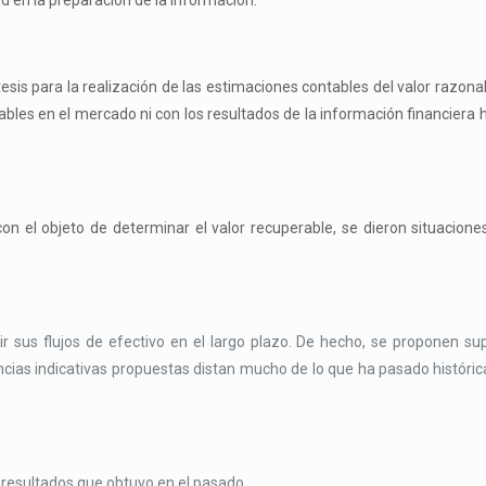
d en la preparación de la información.
ótesis para la realización de las estimaciones contables del valor razona
bles en el mercado ni con los resultados de la información financiera h
on el objeto de determinar el valor recuperable, se dieron situacion
r sus flujos de efectivo en el largo plazo. De hecho, se proponen s
ncias indicativas propuestas distan mucho de lo que ha pasado histór
 resultados que obtuvo en el pasado.