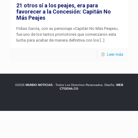
21 otros sí a los peajes, era para
favorecer a la Concesión: Capitán No
Más Peajes
Fidias García, con su personaje «Capitán No Más Peajes»,
fue uno de los tantos promotores que comenzaron esta
lucha para acabar de manera definitiva con los
[…]
Leer más
©2026
MUNDO NOTICIAS
- Todos Los Derechos Reservados. Diseño:
WEB
CTGENA.CO