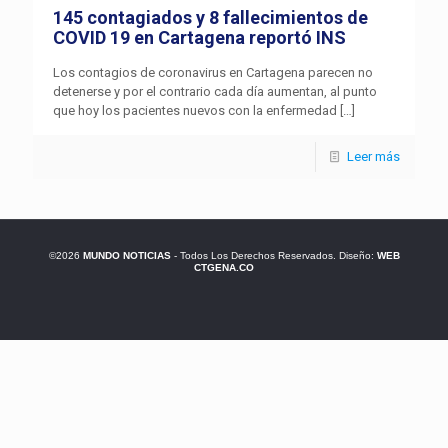
145 contagiados y 8 fallecimientos de
COVID 19 en Cartagena reportó INS
Los contagios de coronavirus en Cartagena parecen no
detenerse y por el contrario cada día aumentan, al punto
que hoy los pacientes nuevos con la enfermedad
[…]
Leer más
©2026
MUNDO NOTICIAS
- Todos Los Derechos Reservados. Diseño:
WEB
CTGENA.CO