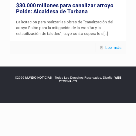
$30.000 millones para canalizar arroyo
Polón: Alcaldesa de Turbana
La licitación para realizar las obras de “canalización del
arroyo Polón para la mitigación de la erosión y la
estabilización de taludes”, cuyo costo supera los
[…]
Leer más
©2026
MUNDO NOTICIAS
- Todos Los Derechos Reservados. Diseño:
WEB
CTGENA.CO