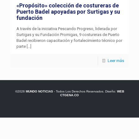
«Propósito» colección de costureras de
Puerto Badel apoyadas por Surtigas y su
fundación
A través de la iniciativa Pescando Progreso, liderada por
Surtigas y su Fundación Promigas, 9 costureras de Puerto
Badel recibieron capacitación y fortalecimiento técnico por
parte
[…]
Leer más
©2026
MUNDO NOTICIAS
- Todos Los Derechos Reservados. Diseño:
WEB
CTGENA.CO