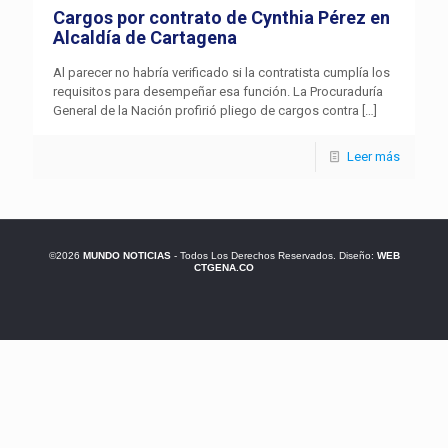
Cargos por contrato de Cynthia Pérez en
Alcaldía de Cartagena
Al parecer no habría verificado si la contratista cumplía los
requisitos para desempeñar esa función. La Procuraduría
General de la Nación profirió pliego de cargos contra
[…]
Leer más
©2026
MUNDO NOTICIAS
- Todos Los Derechos Reservados. Diseño:
WEB
CTGENA.CO