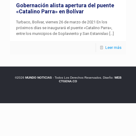
Gobernación alista apertura del puente
«Catalino Parra» en Bolívar
Turbaco, Bolívar, viernes 26 de marzo de 2021 En los
próximos días se inaugurará el puente «Catalino Parra»,
entre los municipios de Soplaviento y San Estanislao
[…]
Leer más
©2026
MUNDO NOTICIAS
- Todos Los Derechos Reservados. Diseño:
WEB
CTGENA.CO