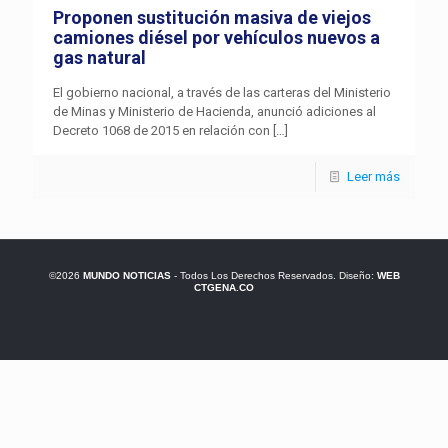
Proponen sustitución masiva de viejos
camiones diésel por vehículos nuevos a
gas natural
El gobierno nacional, a través de las carteras del Ministerio
de Minas y Ministerio de Hacienda, anunció adiciones al
Decreto 1068 de 2015 en relación con
[…]
Leer más
©2026
MUNDO NOTICIAS
- Todos Los Derechos Reservados. Diseño:
WEB
CTGENA.CO