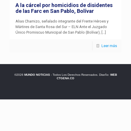
A la cárcel por homicidios de disidentes
de las Farc en San Pablo, Bolívar
Alias Chamizo, señalado integrante del Frente Héroes y
Mártires de Santa Rosa del Sur – ELN Ante el Juzgado
Único Promiscuo Municipal de San Pablo (Bolívar),
[…]
Leer más
©2026
MUNDO NOTICIAS
- Todos Los Derechos Reservados. Diseño:
WEB
CTGENA.CO