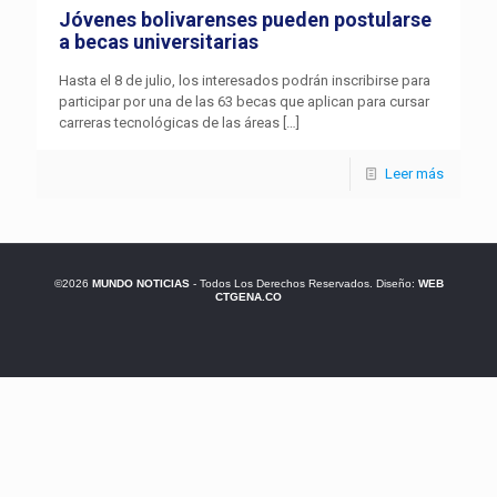
Jóvenes bolivarenses pueden postularse
a becas universitarias
Hasta el 8 de julio, los interesados podrán inscribirse para
participar por una de las 63 becas que aplican para cursar
carreras tecnológicas de las áreas
[…]
Leer más
©2026
MUNDO NOTICIAS
- Todos Los Derechos Reservados. Diseño:
WEB
CTGENA.CO