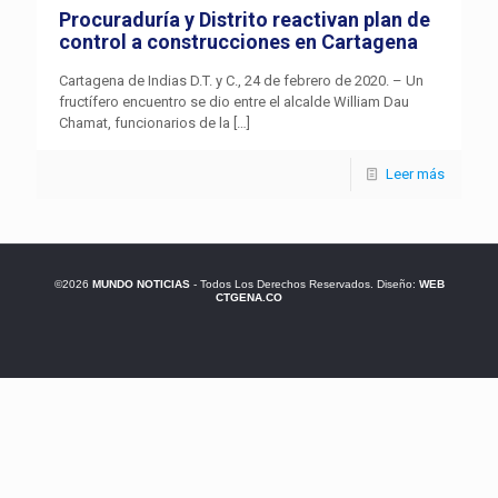
Procuraduría y Distrito reactivan plan de
control a construcciones en Cartagena
Cartagena de Indias D.T. y C., 24 de febrero de 2020. – Un
fructífero encuentro se dio entre el alcalde William Dau
Chamat, funcionarios de la
[…]
Leer más
©2026
MUNDO NOTICIAS
- Todos Los Derechos Reservados. Diseño:
WEB
CTGENA.CO