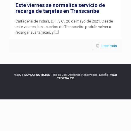
Este viernes se normaliza servicio de
recarga de tarjetas en Transcaribe
Cartagena de Indias, D. T. y C., 20 de mayo de 2021. Desde
este viernes, los usuarios de Transcaribe podrán volver a
recargar sus tarjetas, y
[…]
Leer más
©2026
MUNDO NOTICIAS
- Todos Los Derechos Reservados. Diseño:
WEB
CTGENA.CO