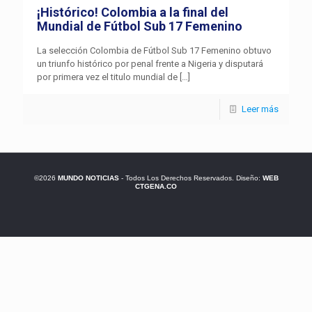
¡Histórico! Colombia a la final del
Mundial de Fútbol Sub 17 Femenino
La selección Colombia de Fútbol Sub 17 Femenino obtuvo
un triunfo histórico por penal frente a Nigeria y disputará
por primera vez el titulo mundial de
[…]
Leer más
©2026
MUNDO NOTICIAS
- Todos Los Derechos Reservados. Diseño:
WEB
CTGENA.CO