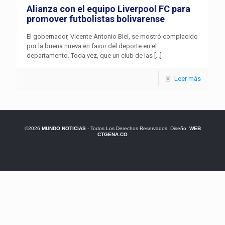
Alianza con el equipo Liverpool FC para
promover futbolistas bolivarense
El gobernador, Vicente Antonio Blel, se mostró complacido
por la buena nueva en favor del deporte en el
departamento. Toda vez, que un club de las
[…]
Leer más
©2026
MUNDO NOTICIAS
- Todos Los Derechos Reservados. Diseño:
WEB
CTGENA.CO