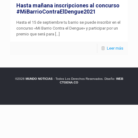
Hasta mañana inscripciones al concurso
#MiBarrioContraElDengue2021
Hasta el 15 de septiembre tu barrio se puede inscribir en el
concurso «Mi Barrio Contra el Dengue» y participar por un
premio que será para
[…]
Leer más
©2026
MUNDO NOTICIAS
- Todos Los Derechos Reservados. Diseño:
WEB
CTGENA.CO