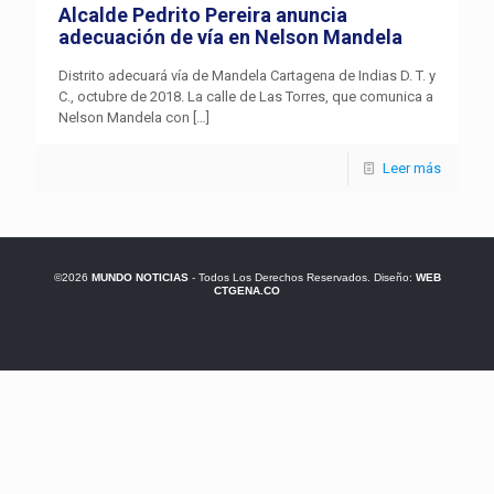
Alcalde Pedrito Pereira anuncia
adecuación de vía en Nelson Mandela
Distrito adecuará vía de Mandela Cartagena de Indias D. T. y
C., octubre de 2018. La calle de Las Torres, que comunica a
Nelson Mandela con
[…]
Leer más
©2026
MUNDO NOTICIAS
- Todos Los Derechos Reservados. Diseño:
WEB
CTGENA.CO