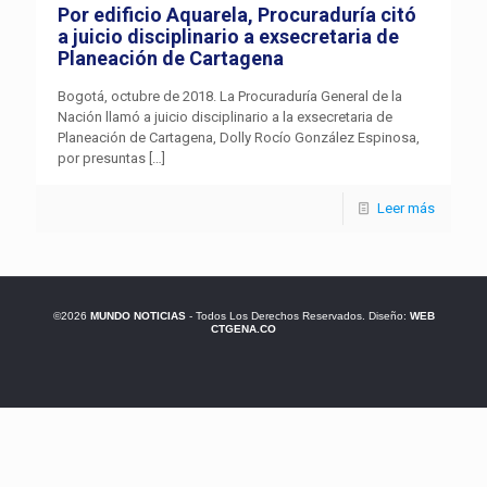
Por edificio Aquarela, Procuraduría citó
a juicio disciplinario a exsecretaria de
Planeación de Cartagena
Bogotá, octubre de 2018. La Procuraduría General de la
Nación llamó a juicio disciplinario a la exsecretaria de
Planeación de Cartagena, Dolly Rocío González Espinosa,
por presuntas
[…]
Leer más
©2026
MUNDO NOTICIAS
- Todos Los Derechos Reservados. Diseño:
WEB
CTGENA.CO