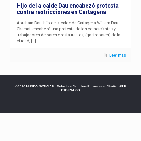
Hijo del alcalde Dau encabezó protesta
contra restricciones en Cartagena
Abraham Dau, hijo del alcalde de Cartagena William Dau
Chamat, encabezó una protesta de los comerciantes y
trabajadores de bares y restaurantes, (gastrobares) de la
ciudad,
[…]
Leer más
©2026
MUNDO NOTICIAS
- Todos Los Derechos Reservados. Diseño:
WEB
CTGENA.CO