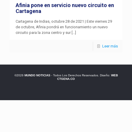
Afinia pone en servicio nuevo circuito en
Cartagena
Cartagena de Indias, octubre 28 de 2021 | Este viernes 29
de octubre, Afinia pondrá en funcionamiento un nuevo
circuito para la zona centro y sur
[…]
Leer más
©2026
MUNDO NOTICIAS
- Todos Los Derechos Reservados. Diseño:
WEB
CTGENA.CO