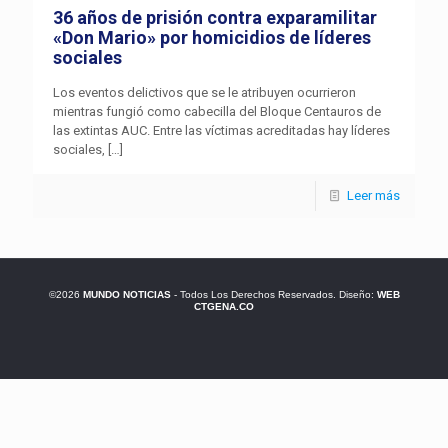
36 años de prisión contra exparamilitar
«Don Mario» por homicidios de líderes
sociales
Los eventos delictivos que se le atribuyen ocurrieron
mientras fungió como cabecilla del Bloque Centauros de
las extintas AUC. Entre las víctimas acreditadas hay líderes
sociales,
[…]
Leer más
©2026
MUNDO NOTICIAS
- Todos Los Derechos Reservados. Diseño:
WEB
CTGENA.CO