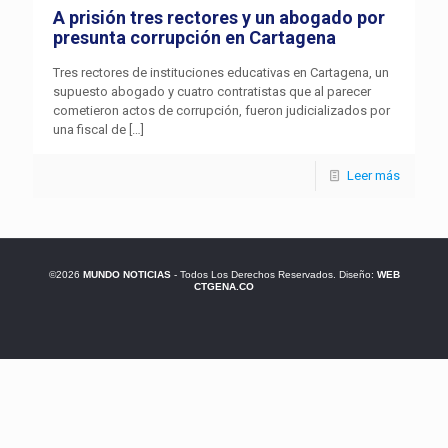
A prisión tres rectores y un abogado por
presunta corrupción en Cartagena
Tres rectores de instituciones educativas en Cartagena, un
supuesto abogado y cuatro contratistas que al parecer
cometieron actos de corrupción, fueron judicializados por
una fiscal de
[…]
Leer más
©2026
MUNDO NOTICIAS
- Todos Los Derechos Reservados. Diseño:
WEB
CTGENA.CO