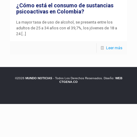
¿Cómo está el consumo de sustancias
psicoactivas en Colombia?
La mayor tasa de uso de alcohol, se presenta entre los
adultos de 25 a 34 años con el 39,7%, los jóvenes de 18 a
24
[…]
Leer más
©2026
MUNDO NOTICIAS
- Todos Los Derechos Reservados. Diseño:
WEB
CTGENA.CO