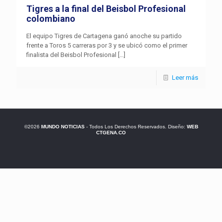
Tigres a la final del Beisbol Profesional
colombiano
El equipo Tigres de Cartagena ganó anoche su partido
frente a Toros 5 carreras por 3 y se ubicó como el primer
finalista del Beisbol Profesional
[…]
Leer más
©2026
MUNDO NOTICIAS
- Todos Los Derechos Reservados. Diseño:
WEB
CTGENA.CO