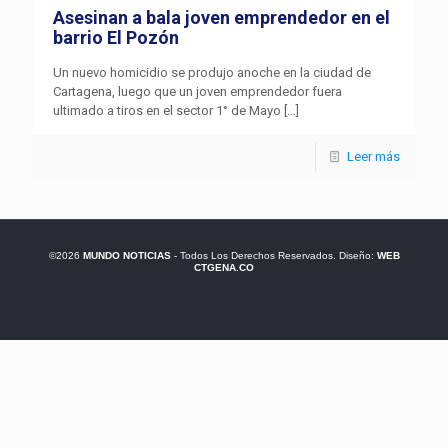
Asesinan a bala joven emprendedor en el
barrio El Pozón
Un nuevo homicidio se produjo anoche en la ciudad de
Cartagena, luego que un joven emprendedor fuera
ultimado a tiros en el sector 1° de Mayo
[…]
Leer más
©2026
MUNDO NOTICIAS
- Todos Los Derechos Reservados. Diseño:
WEB
CTGENA.CO