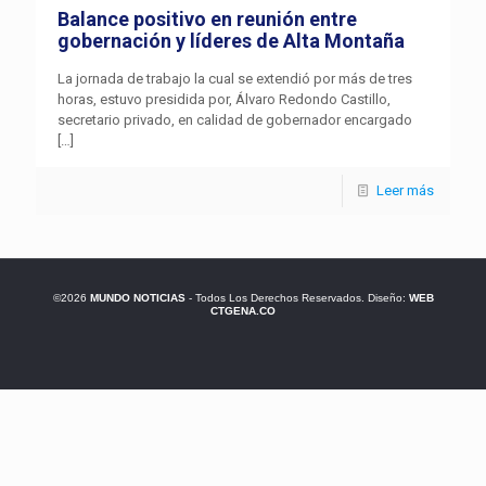
Balance positivo en reunión entre
gobernación y líderes de Alta Montaña
La jornada de trabajo la cual se extendió por más de tres
horas, estuvo presidida por, Álvaro Redondo Castillo,
secretario privado, en calidad de gobernador encargado
[…]
Leer más
©2026
MUNDO NOTICIAS
- Todos Los Derechos Reservados. Diseño:
WEB
CTGENA.CO