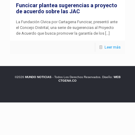
Funcicar plantea sugerencias a proyecto
de acuerdo sobre las JAC
La Fundación Cívica por Cartagena Funcicar, presentó ante
el Concejo Distrital, una serie de sugerencias al Proyecto
de Acuerdo que busca promover la garantía de los
[…]
Leer más
©2026
MUNDO NOTICIAS
- Todos Los Derechos Reservados. Diseño:
WEB
CTGENA.CO