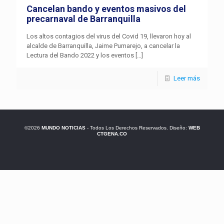
Cancelan bando y eventos masivos del
precarnaval de Barranquilla
Los altos contagios del virus del Covid 19, llevaron hoy al
alcalde de Barranquilla, Jaime Pumarejo, a cancelar la
Lectura del Bando 2022 y los eventos
[…]
Leer más
©2026
MUNDO NOTICIAS
- Todos Los Derechos Reservados. Diseño:
WEB
CTGENA.CO