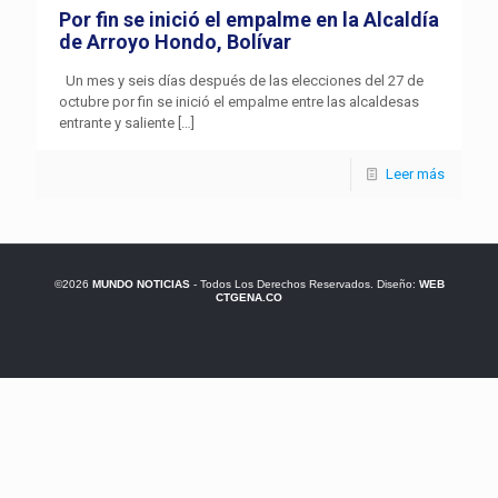
Por fin se inició el empalme en la Alcaldía
de Arroyo Hondo, Bolívar
Un mes y seis días después de las elecciones del 27 de
octubre por fin se inició el empalme entre las alcaldesas
entrante y saliente
[…]
Leer más
©2026
MUNDO NOTICIAS
- Todos Los Derechos Reservados. Diseño:
WEB
CTGENA.CO