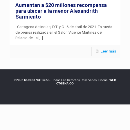
Aumentan a $20 millones recompensa
para ubicar a la menor Alexandrith
Sarmiento
Cartagena de Indias, D.T. y C., 6 de abril de 2021. En rueda
de prensa realizada en el Salón Vicente Martínez del
Palacio de La
[…]
Leer más
©2026
MUNDO NOTICIAS
- Todos Los Derechos Reservados. Diseño:
WEB
CTGENA.CO