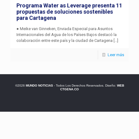
Programa Water as Leverage presenta 11
propuestas de soluciones sostenibles
para Cartagena
● Meike van Ginneken, Enviada Especial para Asuntos
Internacionales del Agua de los Países Bajos destacó la
colaboración entre este país y la ciudad de Cartagena
[…]
Leer más
©2026
MUNDO NOTICIAS
- Todos Los Derechos Reservados. Diseño:
WEB
CTGENA.CO