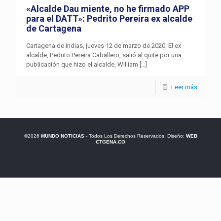
«Alcalde Dau miente, no he firmado APP
para el DATT»: Pedrito Pereira ex alcalde
de Cartagena
Cartagena de Indias, jueves 12 de marzo de 2020. El ex
alcalde, Pedrito Pereira Caballero, salió al quite por una
publicación que hizo el alcalde, William
[…]
Leer más
©2026
MUNDO NOTICIAS
- Todos Los Derechos Reservados. Diseño:
WEB
CTGENA.CO