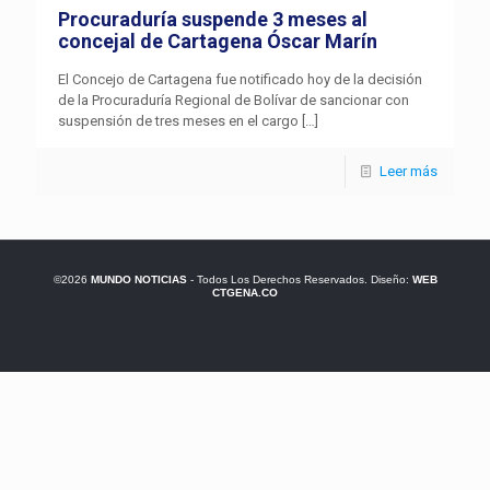
Procuraduría suspende 3 meses al
concejal de Cartagena Óscar Marín
El Concejo de Cartagena fue notificado hoy de la decisión
de la Procuraduría Regional de Bolívar de sancionar con
suspensión de tres meses en el cargo
[…]
Leer más
©2026
MUNDO NOTICIAS
- Todos Los Derechos Reservados. Diseño:
WEB
CTGENA.CO