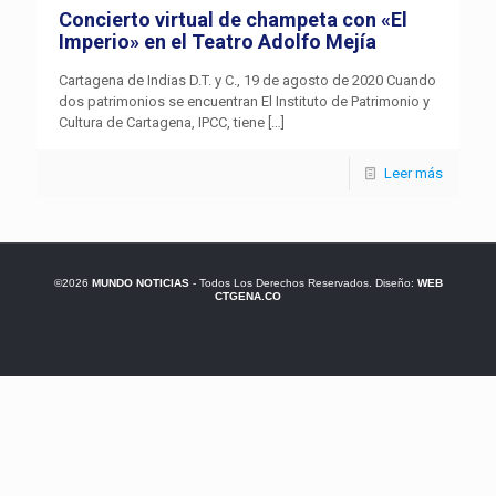
Concierto virtual de champeta con «El
Imperio» en el Teatro Adolfo Mejía
Cartagena de Indias D.T. y C., 19 de agosto de 2020 Cuando
dos patrimonios se encuentran El Instituto de Patrimonio y
Cultura de Cartagena, IPCC, tiene
[…]
Leer más
©2026
MUNDO NOTICIAS
- Todos Los Derechos Reservados. Diseño:
WEB
CTGENA.CO