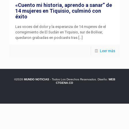
«Cuento mi historia, aprendo a sanar” de
14 mujeres en Tiquisio, culminó con
éxito
Las voces del dolor y la esperanza de 14 mujeres de el
corregimiento de El Sudán en Tiquisio, sur de Bolívar,
quedaron grabadas en podcasts tras
[…]
Leer más
©2026
MUNDO NOTICIAS
- Todos Los Derechos Reservados. Diseño:
WEB
CTGENA.CO