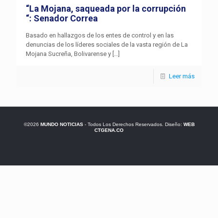
“La Mojana, saqueada por la corrupción
“: Senador Correa
Basado en hallazgos de los entes de control y en las
denuncias de los líderes sociales de la vasta región de La
Mojana Sucreña, Bolivarense y
[…]
Leer más
©2026
MUNDO NOTICIAS
- Todos Los Derechos Reservados. Diseño:
WEB
CTGENA.CO