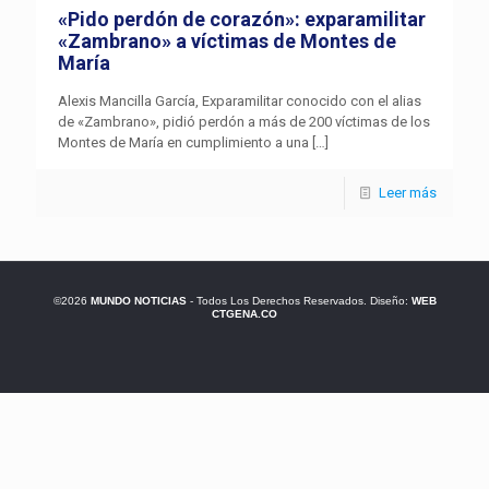
«Pido perdón de corazón»: exparamilitar
«Zambrano» a víctimas de Montes de
María
Alexis Mancilla García, Exparamilitar conocido con el alias
de «Zambrano», pidió perdón a más de 200 víctimas de los
Montes de María en cumplimiento a una
[…]
Leer más
©2026
MUNDO NOTICIAS
- Todos Los Derechos Reservados. Diseño:
WEB
CTGENA.CO